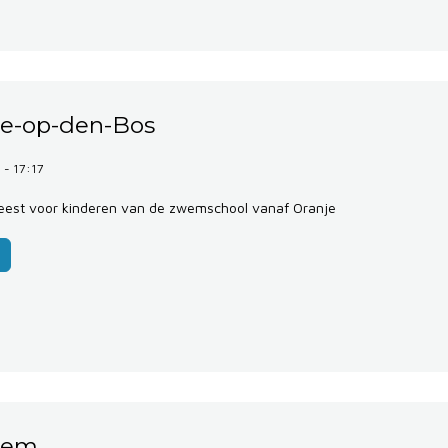
le-op-den-Bos
 - 17:17
est voor kinderen van de zwemschool vanaf Oranje
tem