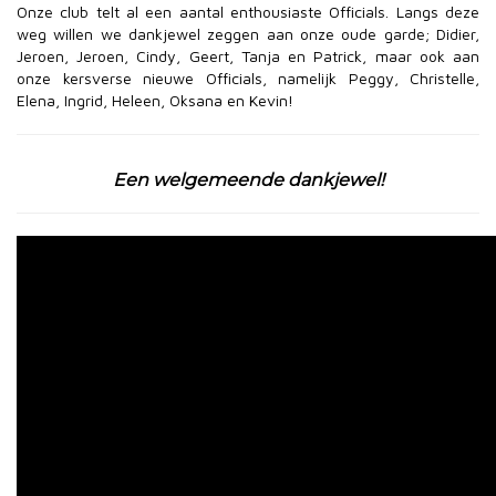
Onze club telt al een aantal enthousiaste Officials. Langs deze
weg willen we dankjewel zeggen aan onze oude garde; Didier,
Jeroen, Jeroen, Cindy, Geert, Tanja en Patrick, maar ook aan
onze kersverse nieuwe Officials, namelijk Peggy, Christelle,
Elena, Ingrid, Heleen, Oksana en Kevin!
Een welgemeende dankjewel!